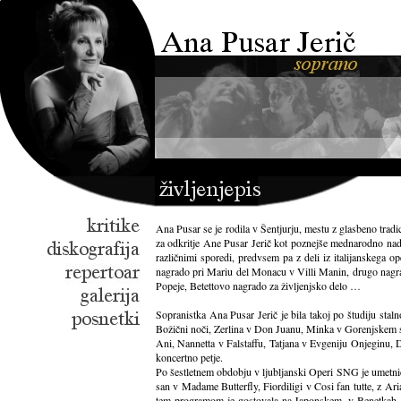
Ana Pusar se je rodila v Šentjurju, mestu z glasbeno tradi
za odkritje Ane Pusar Jerič kot poznejše mednarodno nadv
različnimi sporedi, predvsem pa z deli iz italijanskeg
nagrado pri Mariu del Monacu v Villi Manin, drugo nagra
Popeje, Betettovo nagrado za življenjsko delo …
Sopranistka Ana Pusar Jerič je bila takoj po študiju sta
Božični noči, Zerlina v Don Juanu, Minka v Gorenjskem s
Ani, Nannetta v Falstaffu, Tatjana v Evgeniju Onjeginu,
koncertno petje.
Po šestletnem obdobju v ljubljanski Operi SNG je umetnic
san v Madame Butterfly, Fiordiligi v Cosi fan tutte, z A
tem programom je gostovala na Japonskem, v Benetkah, 