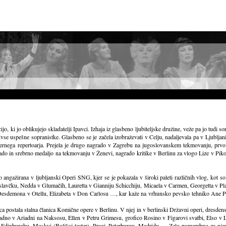
cijo, ki jo oblikujejo skladatelji Ipavci. Izhaja iz glasbeno ljubiteljske družine, veže pa jo t
se uspešne sopranistke. Glasbeno se je začela izobraževati v Celju, nadaljevala pa v Ljublja
a opernega repertoarja. Prejela je drugo nagrado v Zagrebu na jugoslovanskem tekmovanju, p
do in srebrno medaljo na tekmovanju v Ženevi, nagrado kritike v Berlinu za vlogo Lize v Pik
lno angažirana v ljubljanski Operi SNG, kjer se je pokazala v široki paleti različnih vlog, ko
lavčku, Nedda v Glumačih, Lauretta v Gianniju Schicchiju, Micaela v Carmen, Georgetta v Pla
 Desdemona v Otellu, Elizabeta v Don Carlosu …, kar kaže na vrhunsko pevsko tehniko Ane Pus
a postala stalna članica Komične opere v Berlinu. V njej in v berlinski Državni operi, dresde
riadno v Ariadni na Naksosu, Ellen v Petru Grimesu, grofico Rosino v Figarovi svatbi, Elso v 
Edinburghu, Moskvi (Boljšoj teater), Pragi, Peterburgu, Madridu … Zelo pomembno za njen 