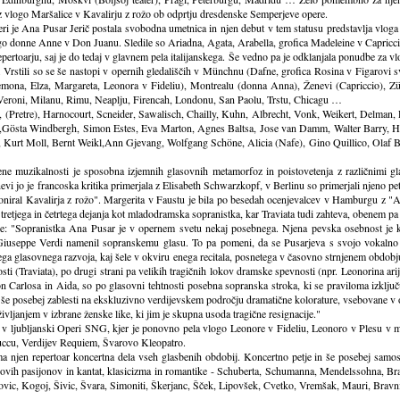
 vlogo Maršalice v Kavalirju z rožo ob odprtju dresdenske Semperjeve opere.
i je Ana Pusar Jerič postala svobodna umetnica in njen debut v tem statusu predstavlja vloga 
logo donne Anne v Don Juanu. Sledile so Ariadna, Agata, Arabella, grofica Madeleine v Capric
pertoarju, saj je do tedaj v glavnem pela italijanskega. Še vedno pa je odklanjala ponudbe za v
ti. Vrstili so se še nastopi v opernih gledališčih v Münchnu (Dafne, grofica Rosina v Figarov
ona, Elza, Margareta, Leonora v Fideliu), Montrealu (donna Anna), Ženevi (Capriccio), Züri
Veroni, Milanu, Rimu, Neaplju, Firencah, Londonu, San Paolu, Trstu, Chicagu …
rd, (Pretre), Harnocourt, Scneider, Sawalisch, Chailly, Kuhn, Albrecht, Vonk, Weikert, Delman, 
n,Gösta Windbergh, Simon Estes, Eva Marton, Agnes Baltsa, Jose van Damm, Walter Barry, H
etto, Kurt Moll, Bernt Weikl,Ann Gjevang, Wolfgang Schöne, Alicia (Nafe), Gino Quillico, O
ene muzikalnosti je sposobna izjemnih glasovnih metamorfoz in poistovetenja z različnimi gl
i jo je francoska kritika primerjala z Elisabeth Schwarzkopf, v Berlinu so primerjali njeno pet
oniral Kavalirja z rožo". Margerita v Faustu je bila po besedah ocenjevalcev v Hamburgu z "An
tretjega in četrtega dejanja kot mladodramska sopranistka, kar Traviata tudi zahteva, obenem pa b
ole: "Sopranistka Ana Pusar je v opernem svetu nekaj posebnega. Njena pevska osebnost je k
e Giuseppe Verdi namenil sopranskemu glasu. To pa pomeni, da se Pusarjeva s svojo vokalno f
ega glasovnega razvoja, kaj šele v okviru enega recitala, posnetega v časovno strnjenem obdob
sti (Traviata), po drugi strani pa velikih tragičnih lokov dramske spevnosti (npr. Leonorina ar
on Carlosa in Aida, so po glasovni tehtnosti posebna sopranska stroka, ki se praviloma izklj
o še posebej zablesti na ekskluzivno verdijevskem področju dramatične kolorature, vsebovane v o
ljanjem v izbrane ženske like, ki jim je skupna usoda tragične resignacije."
na v ljubljanski Operi SNG, kjer je ponovno pela vlogo Leonore v Fideliu, Leonoro v Plesu v
ccu, Verdijev Requiem, Švarovo Kleopatro.
ema njen repertoar koncertna dela vseh glasbenih obdobij. Koncertno petje in še posebej samos
hovih pasijonov in kantat, klasicizma in romantike - Schuberta, Schumanna, Mendelssohna, Br
ajovic, Kogoj, Šivic, Švara, Simoniti, Škerjanc, Šček, Lipovšek, Cvetko, Vremšak, Mauri, Bravni