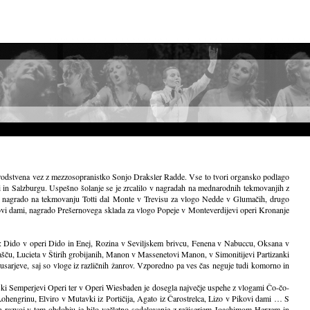
udi sorodstvena vez z mezzosopranistko Sonjo Draksler Radde. Vse to tvori organsko podlago
ni in Salzburgu. Uspešno šolanje se je zrcalilo v nagradah na mednarodnih tekmovanjih z
rvo nagrado na tekmovanju Totti dal Monte v Trevisu za vlogo Nedde v Glumačih, drugo
ovi dami, nagrado Prešernovega sklada za vlogo Popeje v Monteverdijevi operi Kronanje
t so: Dido v operi Dido in Enej, Rozina v Seviljskem brivcu, Fenena v Nabuccu, Oksana v
šču, Lucieta v Štirih grobijanih, Manon v Massenetovi Manon, v Simonitijevi Partizanki
arjeve, saj so vloge iz različnih žanrov. Vzporedno pa ves čas neguje tudi komorno in
nski Semperjevi Operi ter v Operi Wiesbaden je dosegla največje uspehe z vlogami Čo-čo-
Lohengrinu, Elviro v Mutavki iz Portičija, Agato iz Čarostrelca, Lizo v Pikovi dami … S
razvoj v tem obdobju je bilo večletno sodelovanje z režiserjem Joachimom Herzem in