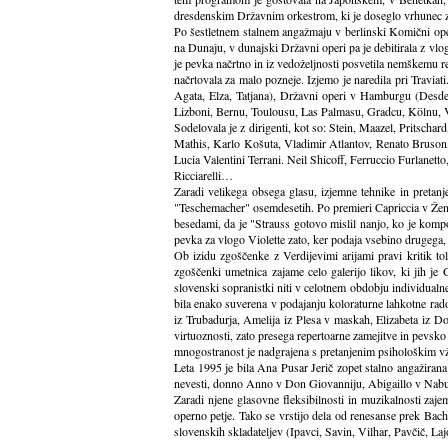
dresdenskim Državnim orkestrom, ki je doseglo vrhunec z
Po šestletnem stalnem angažmaju v berlinski Komični oper
na Dunaju, v dunajski Državni operi pa je debitirala z v
je pevka načrtno in iz vedoželjnosti posvetila nemškemu re
načrtovala za malo pozneje. Izjemo je naredila pri Travia
Agata, Elza, Tatjana), Državni operi v Hamburgu (Desdem
Lizboni, Bernu, Toulousu, Las Palmasu, Gradcu, Kölnu, 
Sodelovala je z dirigenti, kot so: Stein, Maazel, Pritscha
Mathis, Karlo Košuta, Vladimir Atlantov, Renato Bruso
Lucia Valentini Terrani. Neil Shicoff, Ferruccio Furlan
Ricciarelli…
Zaradi velikega obsega glasu, izjemne tehnike in pretanj
"Teschemacher" osemdesetih. Po premieri Capriccia v Ženev
besedami, da je "Strauss gotovo mislil nanjo, ko je komp
pevka za vlogo Violette zato, ker podaja vsebino drugega, 
Ob izidu zgoščenke z Verdijevimi arijami pravi kritik t
zgoščenki umetnica zajame celo galerijo likov, ki jih j
slovenski sopranistki niti v celotnem obdobju individualn
bila enako suverena v podajanju koloraturne lahkotne rado
iz Trubadurja, Amelija iz Plesa v maskah, Elizabeta iz D
virtuoznosti, zato presega repertoarne zamejitve in pevsk
mnogostranost je nadgrajena s pretanjenim psihološkim vživ
Leta 1995 je bila Ana Pusar Jerič zopet stalno angažira
nevesti, donno Anno v Don Giovanniju, Abigaillo v Nabu
Zaradi njene glasovne fleksibilnosti in muzikalnosti zaj
operno petje. Tako se vrstijo dela od renesanse prek Bac
slovenskih skladateljev (Ipavci, Savin, Vilhar, Pavčič, L