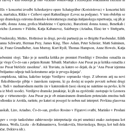
Els v koncertni izvedbi Schrekerjeve opere Schatzgräber (Koristolovec) v koncertni hiši
ciu, maršalica, Rikke v Cerhovi operi Rattenfänger (Lovec na podgane). V tem obdobju se
loge dramskega oziroma dramsko-koloraturnega značaja italijanskega repertoarja, saj jih je
i svatbi, donna Anna, grofica Madeleine v Capricciu), Barceloni( donna Anna), Benetkah (
chu (Leonora v Fideliu, Katja Kabanova), Salzburgu (Ariadna, Elza) ter v Stuttgartu,
Penderezky, Melles, Hollreiser in drugi, pevski partnerji pa so Brigitte Fassbender, Edith
anna Schwartz, Herman Prey, James King, Theo Adam, Peter Schreier, Matti Salminen,
laf Bär, Franz Grundheber, Ann Murray, Kurt Rydl, Thomas Hampson, Anne Howels, Katja
asbenimi slogi. Tako jo je nemška kritika po premieri Fiordiligi v Dresdnu označila za
je vloge Čo-čo-san s petjem Renate Tebaldi. Maršalico Ane Pusar pa je kritika označila z
o Pusar bleščeče zasedena". Ali Traviata, za katero so dejali, da je "Ana Pusar izjemna
riljantno odpoje tudi koloraturno arijo iz prvega dejanja".
ompleksna, takšna, kakršno terjajo Verdijeve sopranske vloge. Z izborom arij na novi
leksibilnostjo giblje v žanrskem razponu, ki ga doslej ni uspelo povzeti nobeni drugi
ju. Tudi v mednarodnem merilu (in v kateremkoli času) skoraj ne naletimo na pevko, ki bi
ija iz Moči usode). Verdijeve dramske junakinje, ki jih na zgoščenki zastopajo še Leonora
učuje z virtuoznostjo. Ana Pusar pa je ob zniansiranem dramskem potencialu zmožna tudi
dlomku iz Arolda, raritete, po kateri ni posegel še noben naš interpret. Pevkina glasovna
 maskah, Lizo, Ariadno, Čo-čo-san, grofico Rosino v Figarovi svatbi, Marinko v Prodani
pev s svojo tankočutno zahtevnostjo interpretacije sta pri umetnici enako zastopana kot
ahmsa, Wolfa, Liszta - do Rahmaninova, Šostakoviča, Stravinskega, Berga, kot tudi dela
čar, Dekleva idr.).